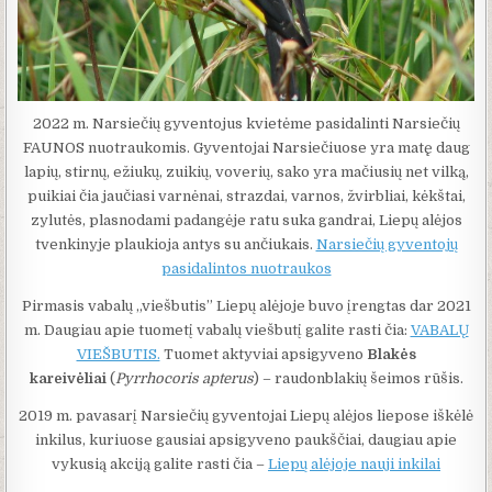
2022 m. Narsiečių gyventojus kvietėme pasidalinti Narsiečių
FAUNOS nuotraukomis. Gyventojai Narsiečiuose yra matę daug
lapių, stirnų, ežiukų, zuikių, voverių, sako yra mačiusių net vilką,
puikiai čia jaučiasi varnėnai, strazdai, varnos, žvirbliai, kėkštai,
zylutės, plasnodami padangėje ratu suka gandrai, Liepų alėjos
tvenkinyje plaukioja antys su ančiukais.
Narsiečių gyventojų
pasidalintos nuotraukos
Pirmasis vabalų „viešbutis” Liepų alėjoje buvo įrengtas dar 2021
m. Daugiau apie tuometį vabalų viešbutį galite rasti čia:
VABALŲ
VIEŠBUTIS.
Tuomet aktyviai apsigyveno
Blakės
kareivėliai
(
Pyrrhocoris apterus
) – raudonblakių šeimos rūšis.
2019 m. pavasarį Narsiečių gyventojai Liepų alėjos liepose iškėlė
inkilus, kuriuose gausiai apsigyveno paukščiai, daugiau apie
vykusią akciją galite rasti čia –
Liepų alėjoje nauji inkilai