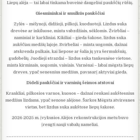
Liepų alėja — tai labai tinkama buveinė daugeliui paukščių rūšių.
Giesmininkai ir smulkūs paukščiai
Zylės – mėlynoji, didžioji, pilkoji, kuoduotoji. Lizdus suka
drevėse ar inkiluose, minta vabzdžiais, sėklomis. Žvirbliai –
naminiai ir karkliniai. Kikiliai – gieda šakose, lizdus suka
aukščiau medžių lajoje. Svirbeliai – minta uogomis, dažnai
atskrenda pulkais, kai liepose ar šalia jų yra šermukšnių,
gudobelių. Juodieji strazdai – lizdus suka tankesnėse vietose,
minta kirminais, uogomis, vaisiais. Varnėnai – labai mėgsta liepų
dreves, ypač senesnius medžius, pavasarį aktyviai gieda.
Dideli paukščiai ir varninių šeimos atstovai
Krankliai, pilkosios varnos, kuosos – dažnai renkasi aukštesnius
medžius lizdams, ypač senose alėjose. Šarkos Mėgsta atviresnes
vietas, bet lizdus suka aukštose liepų šakose.
2024-2025 m. įvykusios Alėjos rekonstrukcijos metu buvo
įrengti nauji vabalų nameliai.
___________________________________________________