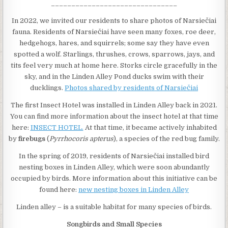
_______________________________
In 2022, we invited our residents to share photos of Narsiečiai
fauna. Residents of Narsiečiai have seen many foxes, roe deer,
hedgehogs, hares, and squirrels; some say they have even
spotted a wolf. Starlings, thrushes, crows, sparrows, jays, and
tits feel very much at home here. Storks circle gracefully in the
sky, and in the Linden Alley Pond ducks swim with their
ducklings.
Photos shared by residents of Narsiečiai
The first Insect Hotel was installed in Linden Alley back in 2021.
You can find more information about the insect hotel at that time
here:
INSECT HOTEL.
At that time, it became actively inhabited
by
firebugs
(
Pyrrhocoris apterus
), a species of the red bug family.
In the spring of 2019, residents of Narsiečiai installed bird
nesting boxes in Linden Alley, which were soon abundantly
occupied by birds. More information about this initiative can be
found here:
new nesting boxes in Linden Alley
Linden alley – is a suitable habitat for many species of birds.
Songbirds and Small Species