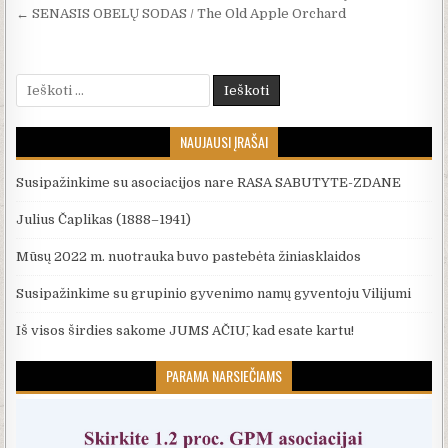
← SENASIS OBELŲ SODAS / The Old Apple Orchard
Ieškoti:
NAUJAUSI ĮRAŠAI
Susipažinkime su asociacijos nare RASA SABUTYTE-ZDANE
Julius Čaplikas (1888–1941)
Mūsų 2022 m. nuotrauka buvo pastebėta žiniasklaidos
Susipažinkime su grupinio gyvenimo namų gyventoju Vilijumi
Iš visos širdies sakome JUMS AČIŪ, kad esate kartu!
PARAMA NARSIEČIAMS