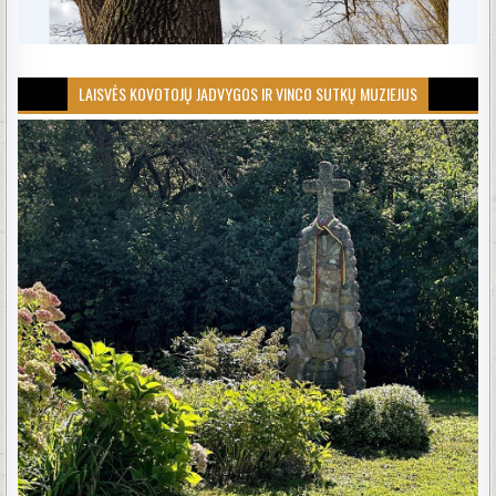
LAISVĖS KOVOTOJŲ JADVYGOS IR VINCO SUTKŲ MUZIEJUS