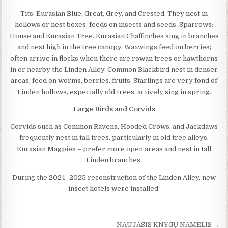
Tits: Eurasian Blue, Great, Grey, and Crested. They nest in
hollows or nest boxes, feeds on insects and seeds. Sparrows:
House and Eurasian Tree. Eurasian Chaffinches sing in branches
and nest high in the tree canopy. Waxwings feed on berries;
often arrive in flocks when there are rowan trees or hawthorns
in or nearby the Linden Alley. Common Blackbird nest in denser
areas, feed on worms, berries, fruits. Starlings are very fond of
Linden hollows, especially old trees, actively sing in spring.
Large Birds and Corvids
Corvids such as Common Ravens, Hooded Crows, and Jackdaws
frequently nest in tall trees, particularly in old tree alleys.
Eurasian Magpies – prefer more open areas and nest in tall
Linden branches.
During the 2024–2025 reconstruction of the Linden Alley, new
insect hotels were installed.
Navigacija tarp įrašų
NAUJASIS KNYGŲ NAMELIS →