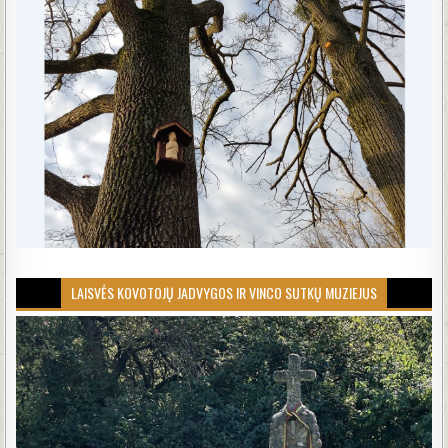
LAISVĖS KOVOTOJŲ JADVYGOS IR VINCO SUTKŲ MUZIEJUS