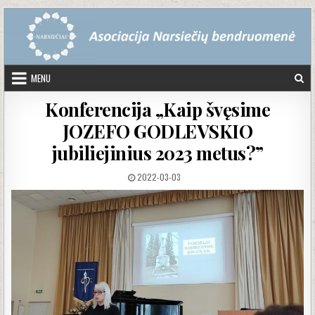
Skip to content
MENU
Konferencija „Kaip švęsime
JOZEFO GODLEVSKIO
jubiliejinius 2023 metus?”
PUBLISHED DATE:
2022-03-03