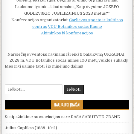
objektų, ekskursijos, bėgimo ar ėjimo organizavimas.
Lauksime tęsinio…labai smalsu „Kaip švęsime JOSEFO
GODLEVSKIO JUBILIEJINIUS 2023 metus?”
Konferencijos organizatoriai:
Garliavos sporto ir kultūros
centras
VDU Botanikos sodas Kaune
Akimirkos iš konferencijos
Navigacija tarp įrašų
Narsiečių gyventojai raginami išreikšti palaikymą UKRAINAI →
← 2023 m. VDU Botanikos sodas minės 100 metų veiklos sukaktį!
Mes irgi galime tapti šio minėjimo dalimi!
Ieškoti:
NAUJAUSI ĮRAŠAI
Susipažinkime su asociacijos nare RASA SABUTYTE-ZDANE
Julius Čaplikas (1888–1941)