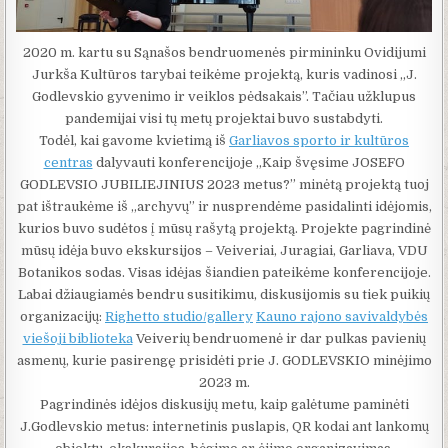
2020 m. kartu su Sąnašos bendruomenės pirmininku Ovidijumi
Jurkša Kultūros tarybai teikėme projektą, kuris vadinosi „J.
Godlevskio gyvenimo ir veiklos pėdsakais”. Tačiau užklupus
pandemijai visi tų metų projektai buvo sustabdyti.
Todėl, kai gavome kvietimą iš
Garliavos sporto ir kultūros
centras
dalyvauti konferencijoje „Kaip švęsime JOSEFO
GODLEVSIO JUBILIEJINIUS 2023 metus?” minėtą projektą tuoj
pat ištraukėme iš „archyvų” ir nusprendėme pasidalinti idėjomis,
kurios buvo sudėtos į mūsų rašytą projektą. Projekte pagrindinė
mūsų idėja buvo ekskursijos – Veiveriai, Juragiai, Garliava, VDU
Botanikos sodas. Visas idėjas šiandien pateikėme konferencijoje.
Labai džiaugiamės bendru susitikimu, diskusijomis su tiek puikių
organizacijų:
Righetto studio/gallery
Kauno rajono savivaldybės
viešoji biblioteka
Veiverių bendruomenė ir dar pulkas pavienių
asmenų, kurie pasirengę prisidėti prie J. GODLEVSKIO minėjimo
2023 m.
Pagrindinės idėjos diskusijų metu, kaip galėtume paminėti
J.Godlevskio metus: internetinis puslapis, QR kodai ant lankomų