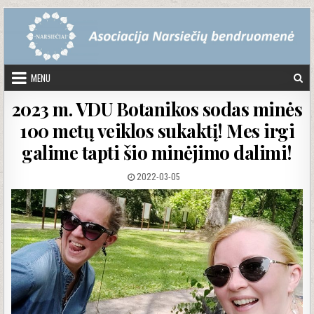
Skip to content
MENU
2023 m. VDU Botanikos sodas minės
100 metų veiklos sukaktį! Mes irgi
galime tapti šio minėjimo dalimi!
PUBLISHED DATE:
2022-03-05