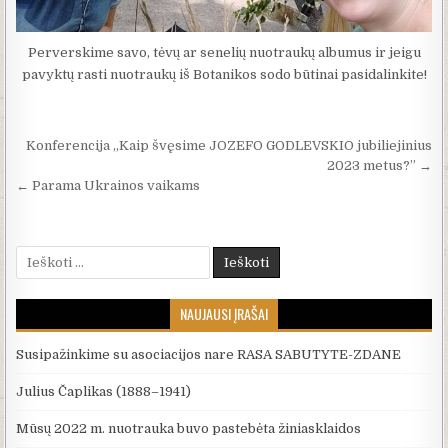
Perverskime savo, tėvų ar senelių nuotraukų albumus ir jeigu
pavyktų rasti nuotraukų iš Botanikos sodo būtinai pasidalinkite!
Navigacija tarp įrašų
Konferencija „Kaip švęsime JOZEFO GODLEVSKIO jubiliejinius
2023 metus?” →
← Parama Ukrainos vaikams
Ieškoti:
NAUJAUSI ĮRAŠAI
Susipažinkime su asociacijos nare RASA SABUTYTE-ZDANE
Julius Čaplikas (1888–1941)
Mūsų 2022 m. nuotrauka buvo pastebėta žiniasklaidos