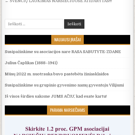
← ŠVENČIŲ LAUKIMAS NARSIEČIUOSE ATIDARYTAS!!!
Ieškoti:
NAUJAUSI ĮRAŠAI
Susipažinkime su asociacijos nare RASA SABUTYTE-ZDANE
Julius Čaplikas (1888–1941)
Mūsų 2022 m. nuotrauka buvo pastebėta žiniasklaidos
Susipažinkime su grupinio gyvenimo namų gyventoju Vilijumi
Iš visos širdies sakome JUMS AČIŪ, kad esate kartu!
PARAMA NARSIEČIAMS