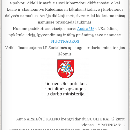
Spalvoti, dideli ir maži, ūsuoti ir barzdoti, didžianosiai, o kai
kurie ir skambantys Kalėdiniai nykštukai iškeliavo į kiekvienos
dalyvės namučius. Artėja didžioji metų šventė, lai kiekvieno mūsų
namuose prasideda laukimas!
Norime padėkoti asociacijos narei
Aušra Už
už Kalėdinių
nykštukų idėją, įgyvendinimą ir šiltą priėmimą savo namuose.
NUOTRAUKOS
Veikla finansuojama LR Socialinės apsaugos ir darbo ministerijos
lėšomis.
Navigacija tarp įrašų
Ant NARSIEČIŲ KALNO įrengti dar du SUOLIUKAI, iš kurių
vienas – YPATINGAS! →