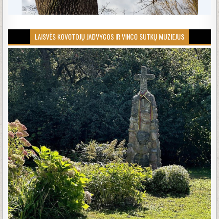
LAISVĖS KOVOTOJŲ JADVYGOS IR VINCO SUTKŲ MUZIEJUS