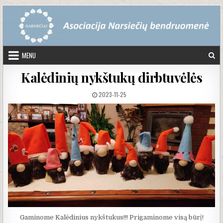
Skip to content
MENU
Kalėdinių nykštukų dirbtuvėlės
PUBLISHED DATE:
2023-11-25
Gaminome Kalėdinius nykštukus!!! Prigaminome visą būrį!