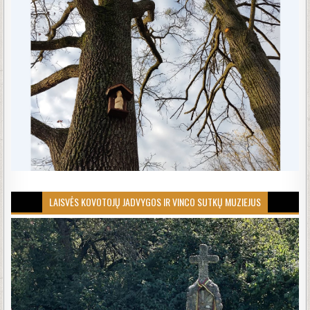
LAISVĖS KOVOTOJŲ JADVYGOS IR VINCO SUTKŲ MUZIEJUS