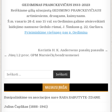
GEDIMINAS PRANCKEVIČIUS 1933-2023
Reiškiame gilią užuojautą GEDIMINO PRANCKEVIČIAUS
artimiesiems, draugams, kaimynams.
Š.m. vasario 26 d. nuo 15 val. su Gediminu galime atsisveikinti
laidojimo namuose Gedulo rūmai, J. Šimkaus g. 22, Garliava.
Prisiminkime viešnagę pas p. Gediminą
Navigacija tarp įrašų
Kerintis H. K. Anderseno pasakų pasaulis →
← Jūsų 1.2 proc. GPM Narsiečių bendruomenei
Ieškoti:
NAUJAUSI ĮRAŠAI
Susipažinkime su asociacijos nare RASA SABUTYTE-ZDANE
Julius Čaplikas (1888–1941)