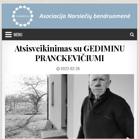
Skip to content
MENU
Atsisveikinimas su GEDIMINU
PRANCKEVIČIUMI
PUBLISHED DATE:
2023-02-26