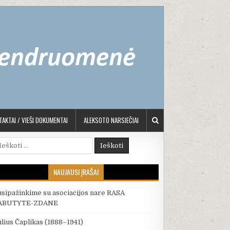
AKTAI / VIEŠI DOKUMENTAI
ALEKSOTO NARSIEČIAI
škoti:
NAUJAUSI ĮRAŠAI
usipažinkime su asociacijos nare RASA
ABUTYTE-ZDANE
ulius Čaplikas (1888–1941)