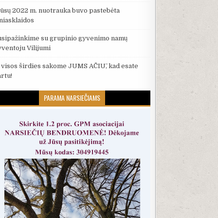
ūsų 2022 m. nuotrauka buvo pastebėta
iniasklaidos
usipažinkime su grupinio gyvenimo namų
yventoju Vilijumi
š visos širdies sakome JUMS AČIŪ, kad esate
artu!
PARAMA NARSIEČIAMS