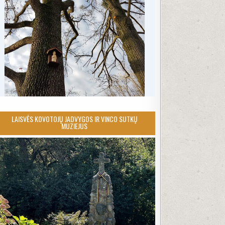
LAISVĖS KOVOTOJŲ JADVYGOS IR VINCO SUTKŲ
MUZIEJUS