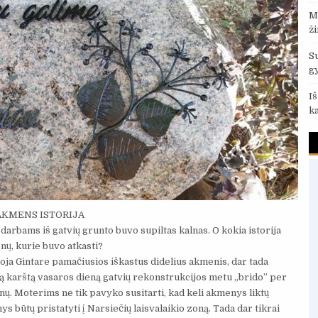
M
ž
S
g
I
k
AKMENS ISTORIJA
darbams iš gatvių grunto buvo supiltas kalnas. O kokia istorija
ų, kurie buvo atkasti?
oja Gintare pamačiusios iškastus didelius akmenis, dar tada
ną karštą vasaros dieną gatvių rekonstrukcijos metu „brido” per
ų. Moterims ne tik pavyko susitarti, kad keli akmenys liktų
 būtų pristatyti į Narsiečių laisvalaikio zoną. Tada dar tikrai