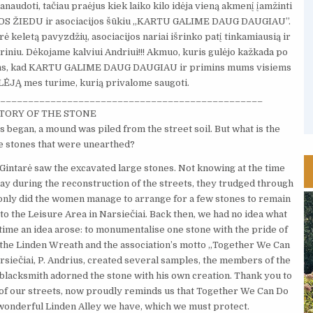
naudoti, tačiau praėjus kiek laiko kilo idėja vieną akmenį įamžinti
EPOS ŽIEDU ir asociacijos šūkiu „KARTU GALIME DAUG DAUGIAU”.
 keletą pavyzdžių, asociacijos nariai išrinko patį tinkamiausią ir
iniu. Dėkojame kalviui Andriui!!! Akmuo, kuris gulėjo kažkada po
mins, kad KARTU GALIME DAUG DAUGIAU ir primins mums visiems
LĖJĄ mes turime, kurią privalome saugoti.
_______________________________________________
TORY OF THE STONE
 began, a mound was piled from the street soil. But what is the
he stones that were unearthed?
Gintarė saw the excavated large stones. Not knowing at the time
ay during the reconstruction of the streets, they trudged through
t only did the women manage to arrange for a few stones to remain
 to the Leisure Area in Narsiečiai. Back then, we had no idea what
 time an idea arose: to monumentalise one stone with the pride of
th the Linden Wreath and the association’s motto „Together We Can
siečiai, P. Andrius, created several samples, the members of the
 blacksmith adorned the stone with his own creation. Thank you to
l of our streets, now proudly reminds us that Together We Can Do
wonderful Linden Alley we have, which we must protect.