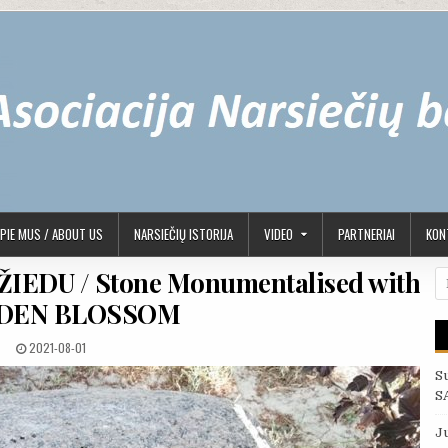
PIE MUS / ABOUT US
NARSIEČIŲ ISTORIJA
VIDEO
PARTNERIAI
KONT
ŽIEDU / Stone Monumentalised with
Ie
NDEN BLOSSOM
PUBLISHED DATE:
2021-08-01
S
S
J