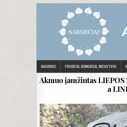
Skip to content
NAUJIENOS
PROJEKTAI, KONKURSAI, INICIATYVOS
A
Akmuo įamžintas LIEPOS 
a LI