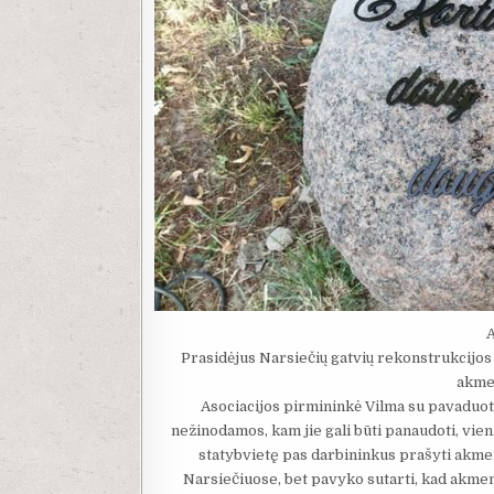
Prasidėjus Narsiečių gatvių rekonstrukcijos 
akmen
Asociacijos pirmininkė Vilma su pavaduot
nežinodamos, kam jie gali būti panaudoti, vie
statybvietę pas darbininkus prašyti akmen
Narsiečiuose, bet pavyko sutarti, kad akmenys