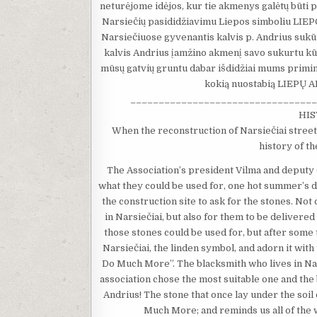
neturėjome idėjos, kur tie akmenys galėtų būti pa
Narsiečių pasididžiavimu Liepos simboliu LI
Narsiečiuose gyvenantis kalvis p. Andrius sukūrė
kalvis Andrius įamžino akmenį savo sukurtu kūr
mūsų gatvių gruntu dabar išdidžiai mums pri
kokią nuostabią LIEPŲ A
_________________________________
HIS
When the reconstruction of Narsiečiai streets
history of t
The Association’s president Vilma and deputy 
what they could be used for, one hot summer’s d
the construction site to ask for the stones. No
in Narsiečiai, but also for them to be delivered
those stones could be used for, but after some
Narsiečiai, the linden symbol, and adorn it wi
Do Much More”. The blacksmith who lives in Nar
association chose the most suitable one and the
Andrius! The stone that once lay under the soi
Much More; and reminds us all of the 