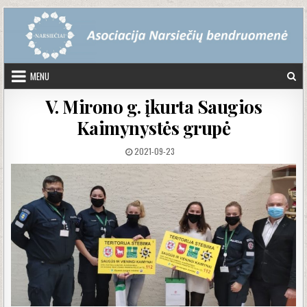
Skip to content
MENU
V. Mirono g. įkurta Saugios
Kaimynystės grupė
PUBLISHED DATE:
2021-09-23