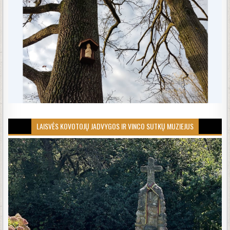
LAISVĖS KOVOTOJŲ JADVYGOS IR VINCO SUTKŲ MUZIEJUS