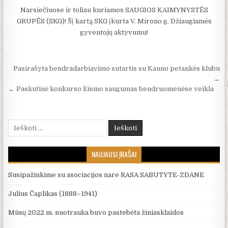
Narsiečiuose ir toliau kuriamos SAUGIOS KAIMYNYSTĖS
GRUPĖS (SKG)! Šį kartą SKG įkurta V. Mirono g. Džiaugiamės
gyventojų aktyvumu!
Navigacija tarp įrašų
Pasirašyta bendradarbiavimo sutartis su Kauno petankės klubu
→
← Paskutinė konkurso Eismo saugumas bendruomenėse veikla
Ieškoti:
NAUJAUSI ĮRAŠAI
Susipažinkime su asociacijos nare RASA SABUTYTE-ZDANE
Julius Čaplikas (1888–1941)
Mūsų 2022 m. nuotrauka buvo pastebėta žiniasklaidos