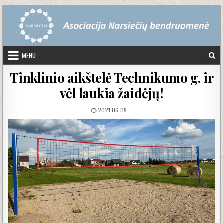
Skip to content
MENU
Tinklinio aikštelė Technikumo g. ir
vėl laukia žaidėjų!
PUBLISHED DATE:
2021-06-09