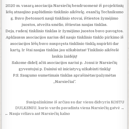
2020 m. vasarą asociacija Narsiečių bendruomenė iš projektinių
lėšų atnaujino paplūdimio tinklinio aikštelę, esančią Technikumo
g. Buvo įbetonuoti nauji tinklinio stovai, ištiestos žymėjimo
juostos, atvežta smėlio, ištiestas naujas tinklas.
Deja, rudenį tinklinio tinklas ir žymėjimo juostos buvo pavogtos.
Apklausus asociacijos narius dėl naujo tinklinio tinklo pirkimo iš
asociacijos lėšų buvo nuspręsta tinklinio tinklą nupirkti dar
kartą. Ir štai naujas tinklas jau užkabintas! Tinklinio aikštelė
laukia žaidėjų!
Sakome didelį ačiū asociacijos nariui p. Jonui ir Narsiečių
gyventojui p. Dainiui už iniciatyvą užkabinti tinklą!
P.S. Saugumo sumetimais tinklas aprašinėtas/pažymėtas
„Narsiečiai”.
Navigacija tarp įrašų
Susipažinkime iš arčiau su dar vienu didvyriu KOSTU
DULKSNIU, kurio vardu pavadinta viena Narsiečių gatvė →
← Nauja vėliava ant Narsiečių kalno