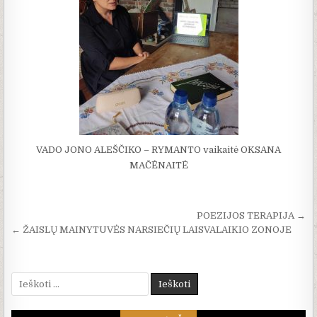
VADO JONO ALEŠČIKO – RYMANTO vaikaitė OKSANA
MAČĖNAITĖ
Navigacija tarp įrašų
POEZIJOS TERAPIJA →
← ŽAISLŲ MAINYTUVĖS NARSIEČIŲ LAISVALAIKIO ZONOJE
Ieškoti: