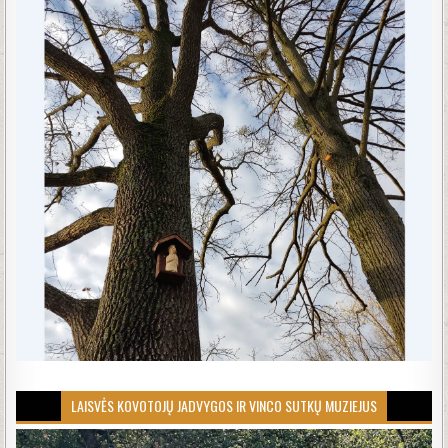
LAISVĖS KOVOTOJŲ JADVYGOS IR VINCO SUTKŲ MUZIEJUS