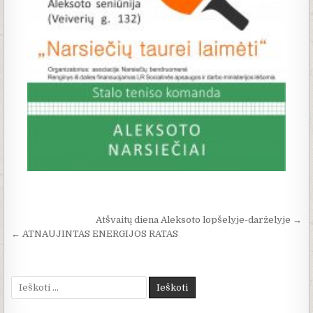
Navigacija tarp įrašų
Atšvaitų diena Aleksoto lopšelyje-darželyje →
← ATNAUJINTAS ENERGIJOS RATAS
Ieškoti: