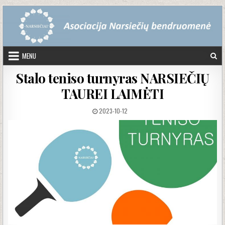
Skip to content
MENU
Stalo teniso turnyras NARSIEČIŲ
TAUREI LAIMĖTI
PUBLISHED DATE:
2023-10-12