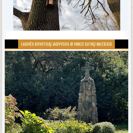
LAISVĖS KOVOTOJŲ JADVYGOS IR VINCO SUTKŲ MUZIEJUS