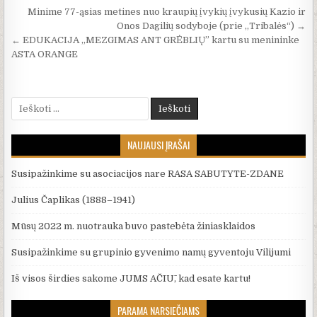
Navigacija tarp įrašų
Minime 77-ąsias metines nuo kraupių įvykių įvykusių Kazio ir
Onos Dagilių sodyboje (prie „Tribalės“) →
← EDUKACIJA „MEZGIMAS ANT GRĖBLIŲ” kartu su menininke
ASTA ORANGE
Ieškoti:
NAUJAUSI ĮRAŠAI
Susipažinkime su asociacijos nare RASA SABUTYTE-ZDANE
Julius Čaplikas (1888–1941)
Mūsų 2022 m. nuotrauka buvo pastebėta žiniasklaidos
Susipažinkime su grupinio gyvenimo namų gyventoju Vilijumi
Iš visos širdies sakome JUMS AČIŪ, kad esate kartu!
PARAMA NARSIEČIAMS