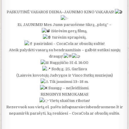
PASKUTINĖ VASAROS DIENA–JAUNIMO KINO VAKARAS!
Ei, JAUNIME! Mes Jums paruošėme tikrą „plotą“ –
žiūrėsim gerą filmą,
turėsim spragėsių,
pasirinksi – CocaCola ar obuolių sultis!
Ateik palydėti vasarą su bendraamžiais – galbūt sutiksi naujų
draugų!
Rugpjūčio 31 d. 16:00
Sodų g. 25, Garliava
(Laisvės kovotojų Jadvygos ir Vinco Sutkų muziejus)
Tik jaunimui 13–18 m.
Suaugę – neįleidžiami.
RENGINYS NEMOKAMAS
Vietų skaičius ribotas!
Rezervuok sau vietą el. paštu info@narsieciubendruomene.lt ir
nepamiršk parašyti, ką renkiesi – CocaCola ar obuolių sultis.