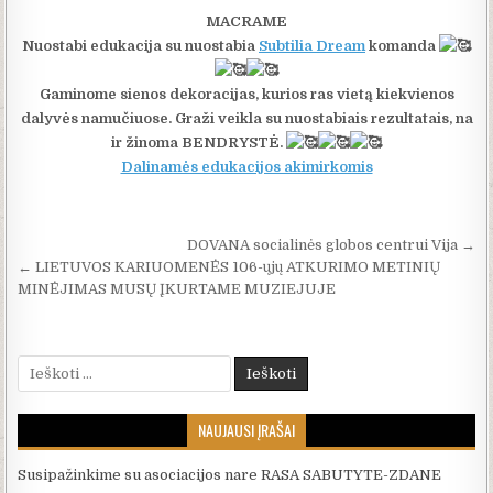
MACRAME
Nuostabi edukacija su nuostabia
Subtilia Dream
komanda
Gaminome sienos dekoracijas, kurios ras vietą kiekvienos
dalyvės namučiuose. Graži veikla su nuostabiais rezultatais, na
ir žinoma BENDRYSTĖ.
Dalinamės edukacijos akimirkomis
Navigacija tarp įrašų
DOVANA socialinės globos centrui Vija →
← LIETUVOS KARIUOMENĖS 106-ųjų ATKŪRIMO METINIŲ
MINĖJIMAS MŪSŲ ĮKURTAME MUZIEJUJE
Ieškoti:
NAUJAUSI ĮRAŠAI
Susipažinkime su asociacijos nare RASA SABUTYTE-ZDANE