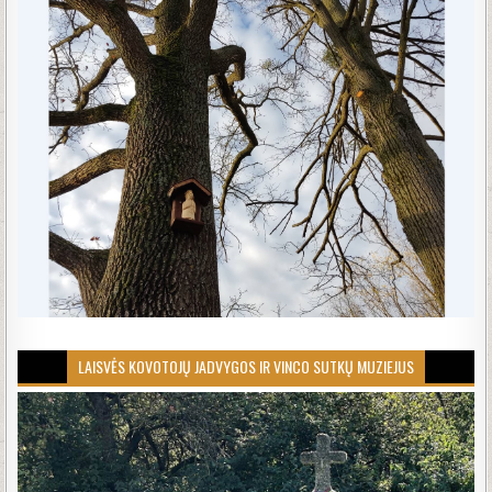
LAISVĖS KOVOTOJŲ JADVYGOS IR VINCO SUTKŲ MUZIEJUS