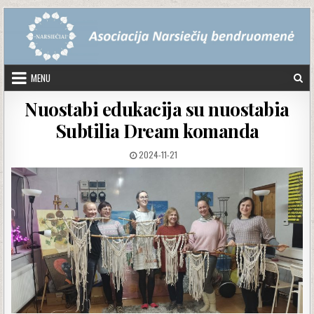
Skip to content
MENU
Nuostabi edukacija su nuostabia
Subtilia Dream komanda
PUBLISHED DATE:
2024-11-21