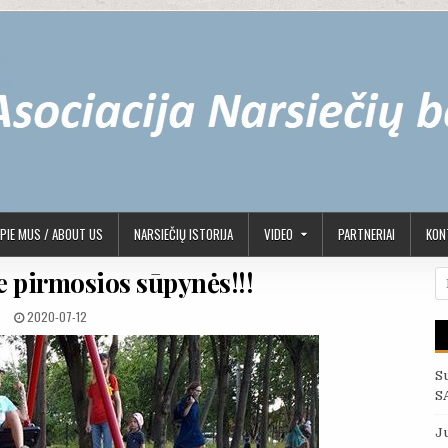
PIE MUS / ABOUT US
NARSIEČIŲ ISTORIJA
VIDEO
PARTNERIAI
KONT
e pirmosios sūpynės!!!
Ie
PUBLISHED DATE:
2020-07-12
S
S
J