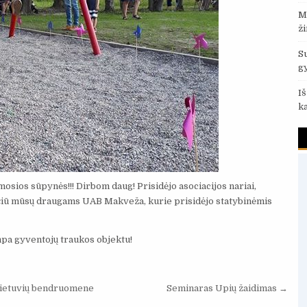
M
ž
S
g
I
k
mosios sūpynės!!! Dirbom daug! Prisidėjo asociacijos nariai,
 ačiū mūsų draugams UAB Makveža, kurie prisidėjo statybinėmis
mpa gyventojų traukos objektu!
 lietuvių bendruomene
Seminaras Upių žaidimas →