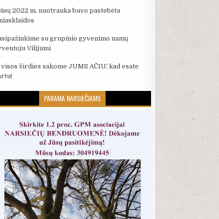
ūsų 2022 m. nuotrauka buvo pastebėta
iniasklaidos
usipažinkime su grupinio gyvenimo namų
yventoju Vilijumi
š visos širdies sakome JUMS AČIŪ, kad esate
artu!
PARAMA NARSIEČIAMS