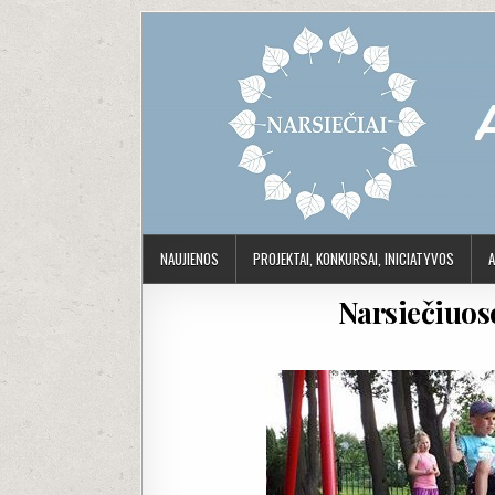
Skip to content
NAUJIENOS
PROJEKTAI, KONKURSAI, INICIATYVOS
A
Narsiečiuos