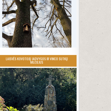
LAISVĖS KOVOTOJŲ JADVYGOS IR VINCO SUTKŲ
MUZIEJUS