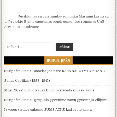
Navigacija tarp įrašų
Susitikimas su vaistininku-žolininku Mariumi Lasinsku →
← Projekto Eismo saugumas bendruomenėse renginys UAB
ARV-auto autodrome
Ieškoti:
NAUJAUSI ĮRAŠAI
Susipažinkime su asociacijos nare RASA SABUTYTE-ZDANE
Julius Čaplikas (1888–1941)
Mūsų 2022 m. nuotrauka buvo pastebėta žiniasklaidos
Susipažinkime su grupinio gyvenimo namų gyventoju Vilijumi
Iš visos širdies sakome JUMS AČIŪ, kad esate kartu!