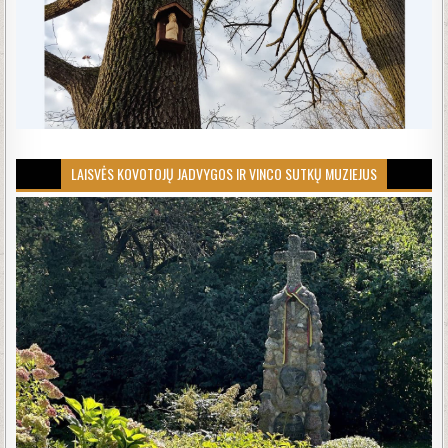
LAISVĖS KOVOTOJŲ JADVYGOS IR VINCO SUTKŲ MUZIEJUS