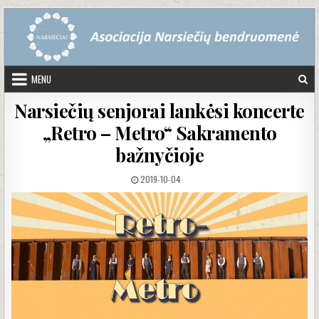
Skip to content
MENU
Narsiečių senjorai lankėsi koncerte
„Retro – Metro“ Sakramento
bažnyčioje
PUBLISHED DATE:
2019-10-04