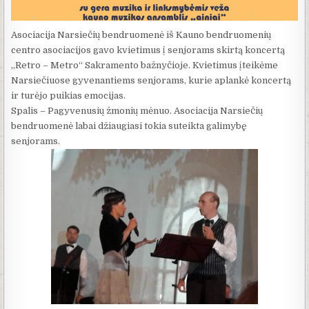
Asociacija Narsiečių bendruomenė iš Kauno bendruomenių
centro asociacijos gavo kvietimus į senjorams skirtą koncertą
„Retro – Metro“ Sakramento bažnyčioje. Kvietimus įteikėme
Narsiečiuose gyvenantiems senjorams, kurie aplankė koncertą
ir turėjo puikias emocijas.
Spalis – Pagyvenusių žmonių mėnuo. Asociacija Narsiečių
bendruomenė labai džiaugiasi tokia suteikta galimybę
senjorams.