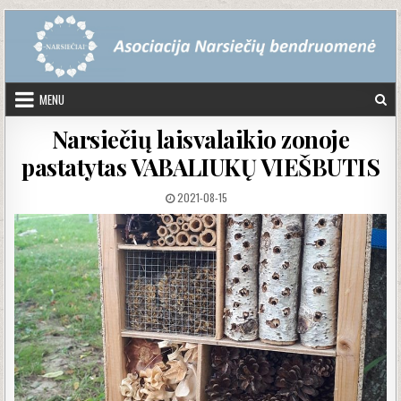
Skip to content
MENU
Narsiečių laisvalaikio zonoje
pastatytas VABALIUKŲ VIEŠBUTIS
PUBLISHED DATE:
2021-08-15