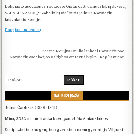
Dėkojame asociacijos revizorei Gintarei G. už nuostabią dovaną –
VABALŲ NAMELĮ!!! Vabaliukų viešbutis įsikūrė Narsiečių
laisvalaikio zonoje.
Daugiau nuotraukų
Navigacija tarp įrašų
Poetas Nerijus Drūlia lankosi Narsiečiuose →
← Narsiečių asociacijos valdybos atstovų išvyka į Kapčiamiestį
Ieškoti:
NAUJAUSI ĮRAŠAI
Julius Čaplikas (1888–1941)
Mūsų 2022 m. nuotrauka buvo pastebėta žiniasklaidos
Susipažinkime su grupinio gyvenimo namų gyventoju Vilijumi