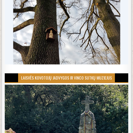
LAISVĖS KOVOTOJŲ JADVYGOS IR VINCO SUTKŲ MUZIEJUS