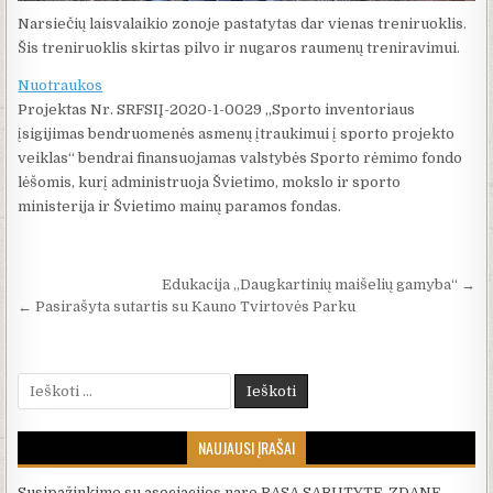
Narsiečių laisvalaikio zonoje pastatytas dar vienas treniruoklis.
Šis treniruoklis skirtas pilvo ir nugaros raumenų treniravimui.
Nuotraukos
Projektas Nr. SRFSIĮ-2020-1-0029 „Sporto inventoriaus
įsigijimas bendruomenės asmenų įtraukimui į sporto projekto
veiklas“ bendrai finansuojamas valstybės Sporto rėmimo fondo
lėšomis, kurį administruoja Švietimo, mokslo ir sporto
ministerija ir Švietimo mainų paramos fondas.
Navigacija tarp įrašų
Edukacija „Daugkartinių maišelių gamyba“ →
← Pasirašyta sutartis su Kauno Tvirtovės Parku
Ieškoti:
NAUJAUSI ĮRAŠAI
Susipažinkime su asociacijos nare RASA SABUTYTE-ZDANE