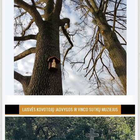
LAISVĖS KOVOTOJŲ JADVYGOS IR VINCO SUTKŲ MUZIEJUS