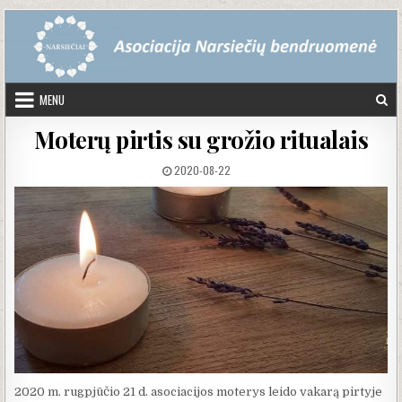
Skip to content
MENU
Moterų pirtis su grožio ritualais
PUBLISHED DATE:
2020-08-22
2020 m. rugpjūčio 21 d. asociacijos moterys leido vakarą pirtyje