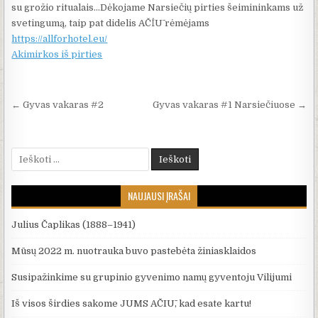
su grožio ritualais…Dėkojame Narsiečių pirties šeimininkams už
svetingumą, taip pat didelis AČİŪ rėmėjams
https://allforhotel.eu/
Akimirkos iš pirties
Navigacija tarp įrašų
← Gyvas vakaras #2
Gyvas vakaras #1 Narsiečiuose →
Ieškoti:
NAUJAUSI ĮRAŠAI
Julius Čaplikas (1888–1941)
Mūsų 2022 m. nuotrauka buvo pastebėta žiniasklaidos
Susipažinkime su grupinio gyvenimo namų gyventoju Vilijumi
Iš visos širdies sakome JUMS AČIŪ, kad esate kartu!