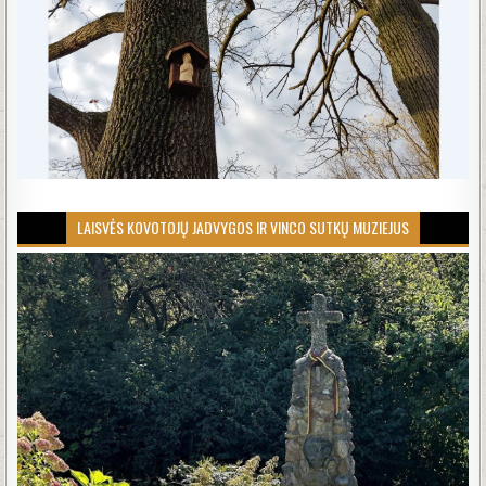
LAISVĖS KOVOTOJŲ JADVYGOS IR VINCO SUTKŲ MUZIEJUS