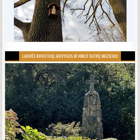
LAISVĖS KOVOTOJŲ JADVYGOS IR VINCO SUTKŲ MUZIEJUS