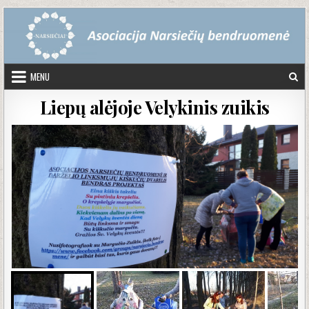
Skip to content
MENU
Liepų alėjoje Velykinis zuikis