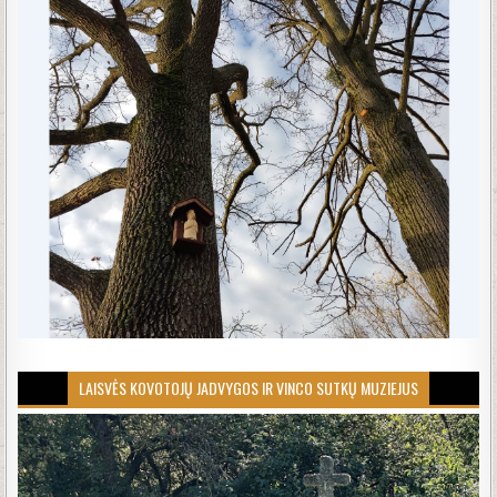
LAISVĖS KOVOTOJŲ JADVYGOS IR VINCO SUTKŲ MUZIEJUS