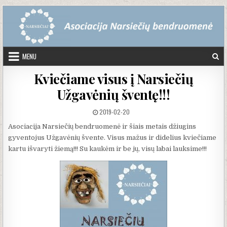
Skip to content
MENU
Kviečiame visus į Narsiečių
Užgavėnių šventę!!!
PUBLISHED DATE:
2019-02-20
Asociacija Narsiečių bendruomenė ir šiais metais džiugins
gyventojus Užgavėnių švente. Visus mažus ir didelius kviečiame
kartu išvaryti žiemą!!! Su kaukėm ir be jų, visų labai lauksime!!!