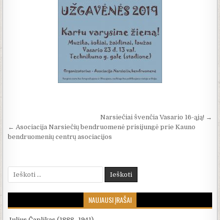
Navigacija tarp įrašų
Narsiečiai švenčia Vasario 16-ąją! →
← Asociacija Narsiečių bendruomenė prisijungė prie Kauno
bendruomenių centrų asociacijos
Ieškoti:
NAUJAUSI ĮRAŠAI
Julius Čaplikas (1888–1941)