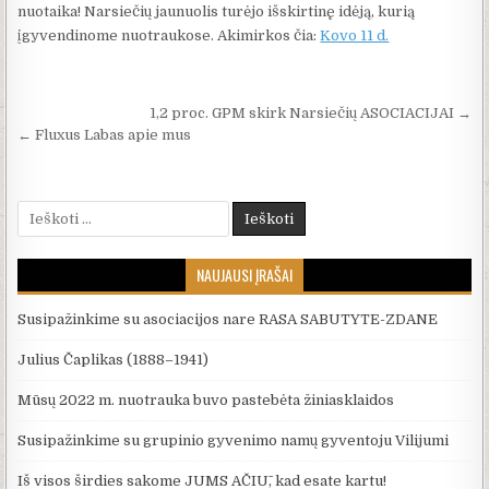
nuotaika! Narsiečių jaunuolis turėjo išskirtinę idėją, kurią
įgyvendinome nuotraukose. Akimirkos čia:
Kovo 11 d.
Navigacija tarp įrašų
1,2 proc. GPM skirk Narsiečių ASOCIACIJAI →
← Fluxus Labas apie mus
Ieškoti:
NAUJAUSI ĮRAŠAI
Susipažinkime su asociacijos nare RASA SABUTYTE-ZDANE
Julius Čaplikas (1888–1941)
Mūsų 2022 m. nuotrauka buvo pastebėta žiniasklaidos
Susipažinkime su grupinio gyvenimo namų gyventoju Vilijumi
Iš visos širdies sakome JUMS AČIŪ, kad esate kartu!