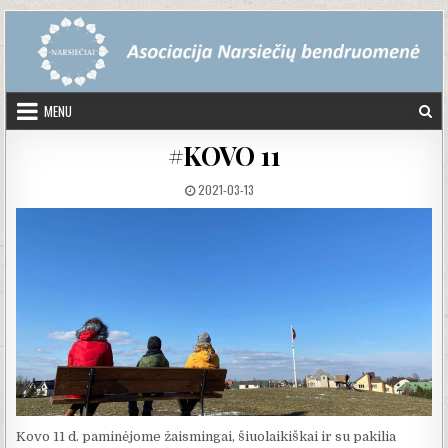
Skip to content
MENU
#KOVO 11
PUBLISHED DATE:
2021-03-13
Kovo 11 d. paminėjome žaismingai, šiuolaikiškai ir su pakilia