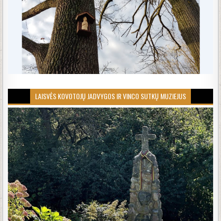
LAISVĖS KOVOTOJŲ JADVYGOS IR VINCO SUTKŲ MUZIEJUS