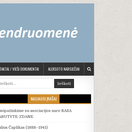
AKTAI / VIEŠI DOKUMENTAI
ALEKSOTO NARSIEČIAI
škoti:
NAUJAUSI ĮRAŠAI
usipažinkime su asociacijos nare RASA
ABUTYTE-ZDANE
ulius Čaplikas (1888–1941)