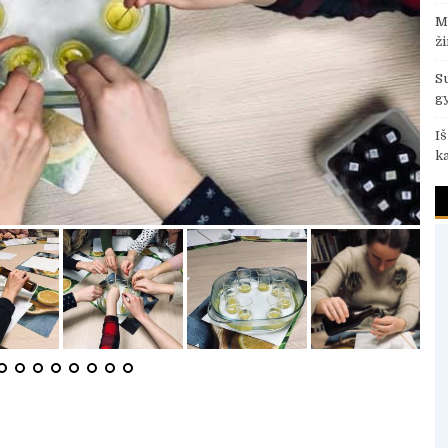
M
ž
S
g
I
k