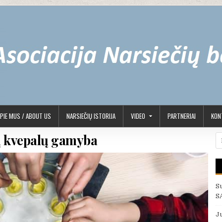
PIE MUS / ABOUT US
NARSIEČIŲ ISTORIJA
VIDEO
PARTNERIAI
KONT
ų kvepalų gamyba
Ie
S
S
J