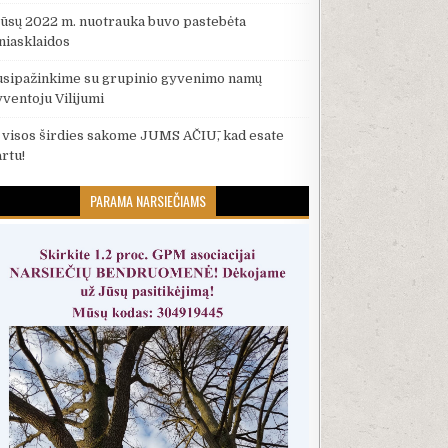
ūsų 2022 m. nuotrauka buvo pastebėta
iniasklaidos
usipažinkime su grupinio gyvenimo namų
yventoju Vilijumi
š visos širdies sakome JUMS AČIŪ, kad esate
artu!
PARAMA NARSIEČIAMS