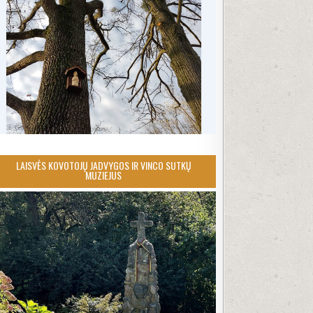
LAISVĖS KOVOTOJŲ JADVYGOS IR VINCO SUTKŲ
MUZIEJUS