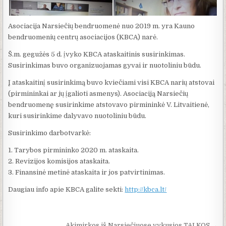
Asociacija Narsiečių bendruomenė nuo 2019 m. yra Kauno
bendruomenių centrų asociacijos (KBCA) narė.
Š.m. gegužės 5 d. įvyko KBCA ataskaitinis susirinkimas.
Susirinkimas buvo organizuojamas gyvai ir nuotoliniu būdu.
Į ataskaitinį susirinkimą buvo kviečiami visi KBCA narių atstovai
(pirmininkai ar jų įgalioti asmenys). Asociaciją Narsiečių
bendruomenę susirinkime atstovavo pirmininkė V. Litvaitienė,
kuri susirinkime dalyvavo nuotoliniu būdu.
Susirinkimo darbotvarkė:
1. Tarybos pirmininko 2020 m. ataskaita.
2. Revizijos komisijos ataskaita.
3. Finansinė metinė ataskaita ir jos patvirtinimas.
Daugiau info apie KBCA galite sekti:
http://kbca.lt/
Akimirkos iš Narsiečiuose vykusios TALKOS →