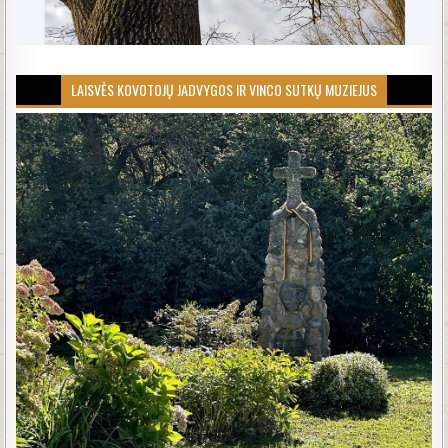
LAISVĖS KOVOTOJŲ JADVYGOS IR VINCO SUTKŲ MUZIEJUS