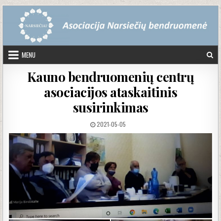
Skip to content
MENU
Kauno bendruomenių centrų
asociacijos ataskaitinis
susirinkimas
PUBLISHED DATE:
2021-05-05