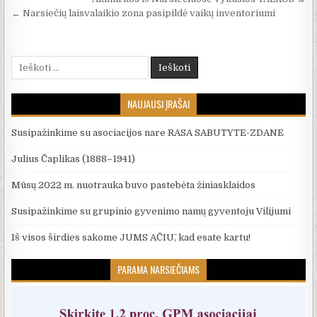
Navigacija tarp įrašų
← Narsiečių laisvalaikio zona pasipildė vaikų inventoriumi
Ieškoti:
NAUJAUSI ĮRAŠAI
Susipažinkime su asociacijos nare RASA SABUTYTE-ZDANE
Julius Čaplikas (1888–1941)
Mūsų 2022 m. nuotrauka buvo pastebėta žiniasklaidos
Susipažinkime su grupinio gyvenimo namų gyventoju Vilijumi
Iš visos širdies sakome JUMS AČIŪ, kad esate kartu!
PARAMA NARSIEČIAMS