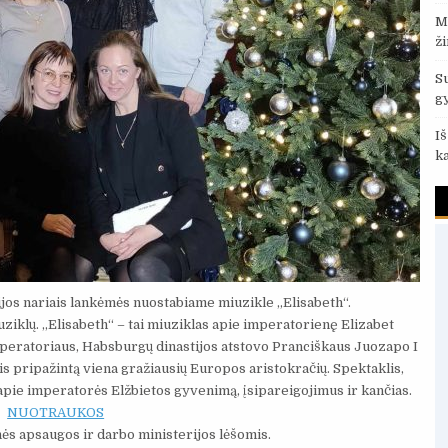
M
ž
S
g
I
k
ijos nariais lankėmės nuostabiame miuzikle „Elisabeth“.
ziklų. ,,Elisabeth“ – tai miuziklas apie imperatorienę Elizabet
 imperatoriaus, Habsburgų dinastijos atstovo Pranciškaus Juozapo I
 pripažintą viena gražiausių Europos aristokračių. Spektaklis,
 apie imperatorės Elžbietos gyvenimą, įsipareigojimus ir kančias.
NUOTRAUKOS
ės apsaugos ir darbo ministerijos lėšomis.