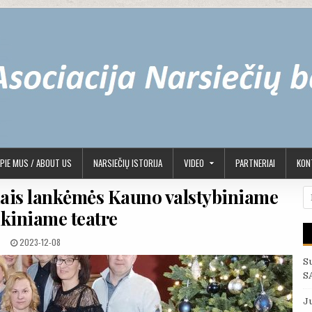
PIE MUS / ABOUT US
NARSIEČIŲ ISTORIJA
VIDEO
PARTNERIAI
KONT
riais lankėmės Kauno valstybiniame
Ie
kiniame teatre
PUBLISHED DATE:
2023-12-08
S
S
J