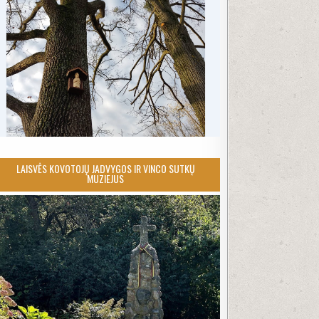
LAISVĖS KOVOTOJŲ JADVYGOS IR VINCO SUTKŲ
MUZIEJUS