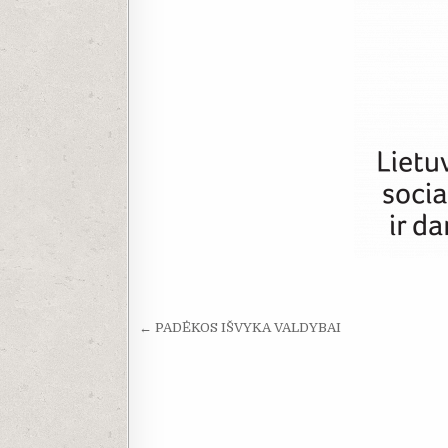
Navigacija tarp įrašų
← PADĖKOS IŠVYKA VALDYBAI