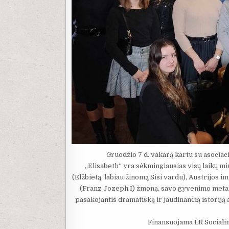
Gruodžio 7 d. vakarą kartu su asociac
„Elisabeth“ yra sėkmingiausias visų laikų miu
(Elžbietą, labiau žinomą Sisi vardu), Austrijos
(Franz Jozeph I) žmoną, savo gyvenimo metais
pasakojantis dramatišką ir jaudinančią istoriją
Finansuojama LR Socialin