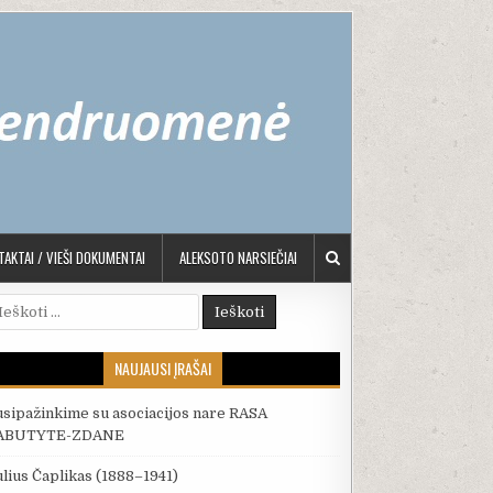
AKTAI / VIEŠI DOKUMENTAI
ALEKSOTO NARSIEČIAI
škoti:
NAUJAUSI ĮRAŠAI
usipažinkime su asociacijos nare RASA
ABUTYTE-ZDANE
ulius Čaplikas (1888–1941)