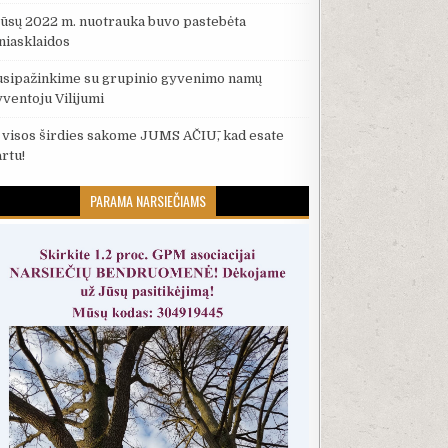
ūsų 2022 m. nuotrauka buvo pastebėta
iniasklaidos
usipažinkime su grupinio gyvenimo namų
yventoju Vilijumi
š visos širdies sakome JUMS AČIŪ, kad esate
artu!
PARAMA NARSIEČIAMS