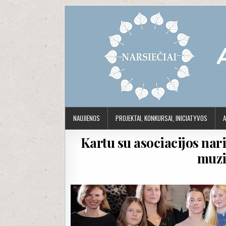
Skip to content
NAUJIENOS
PROJEKTAI, KONKURSAI, INICIATYVOS
A
Kartu su asociacijos na
muzi