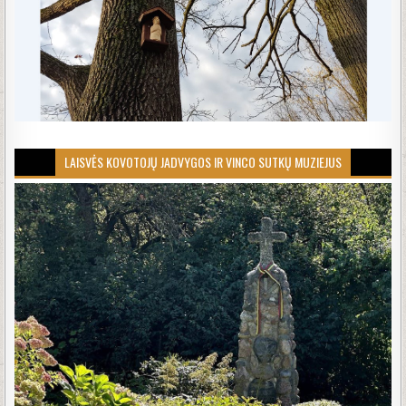
LAISVĖS KOVOTOJŲ JADVYGOS IR VINCO SUTKŲ MUZIEJUS