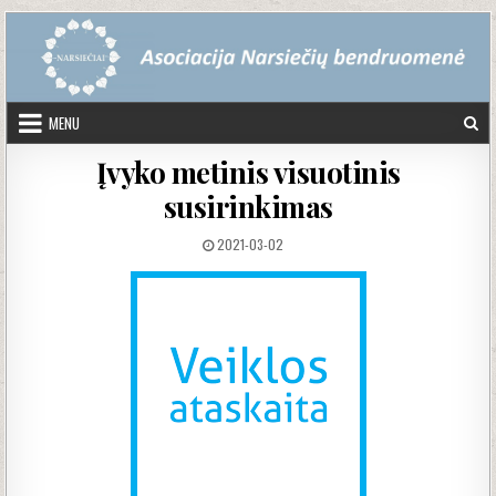
Skip to content
MENU
Įvyko metinis visuotinis
susirinkimas
PUBLISHED DATE:
2021-03-02