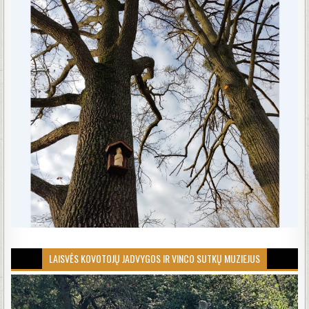
LAISVĖS KOVOTOJŲ JADVYGOS IR VINCO SUTKŲ MUZIEJUS