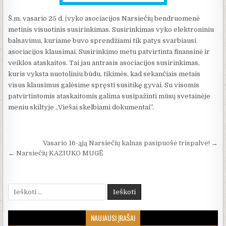
Š.m. vasario 25 d. įvyko asociacijos Narsiečių bendruomenė
metinis visuotinis susirinkimas. Susirinkimas vyko elektroniniu
balsavimu, kuriame buvo sprendžiami tik patys svarbiausi
asociacijos klausimai. Susirinkimo metu patvirtinta finansinė ir
veiklos ataskaitos. Tai jau antrasis asociacijos susirinkimas,
kuris vyksta nuotoliniu būdu, tikimės, kad sekančiais metais
visus klausimus galėsime spręsti susitikę gyvai. Su visomis
patvirtintomis ataskaitomis galima susipažinti mūsų svetainėje
meniu skiltyje „Viešai skelbiami dokumentai”.
Navigacija tarp įrašų
Vasario 16-ąją Narsiečių kalnas pasipuošė trispalve! →
← Narsiečių KAZIUKO MUGĖ
Ieškoti:
NAUJAUSI ĮRAŠAI