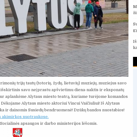
M
ž
S
g
I
k
imonių trijų tautų (totorių, žydų, lietuvių) muziejų, muziejus savo
 išskirtinis savo neįprastu apšvietimu diena-naktis ir eksponatų
ą kur aplankėme Alytaus miesto teatrą, kuriame turėjome komandos
Dėkojame Alytaus miesto aktoriui Vincui Vaičiuliui! Iš Alytaus
ika ir dainomis Susiedų bendruomenė! Dzūkų bandos nuostabios!
s akimirkos nuotraukose.
Socialinės apsaugos ir darbo ministerijos lėšomis.