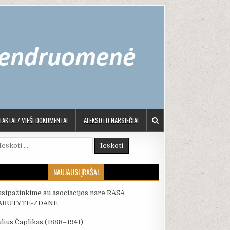
AKTAI / VIEŠI DOKUMENTAI
ALEKSOTO NARSIEČIAI
škoti:
NAUJAUSI ĮRAŠAI
usipažinkime su asociacijos nare RASA
ABUTYTE-ZDANE
ulius Čaplikas (1888–1941)