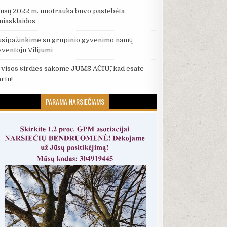
ūsų 2022 m. nuotrauka buvo pastebėta
iniasklaidos
usipažinkime su grupinio gyvenimo namų
yventoju Vilijumi
š visos širdies sakome JUMS AČIŪ, kad esate
artu!
PARAMA NARSIEČIAMS