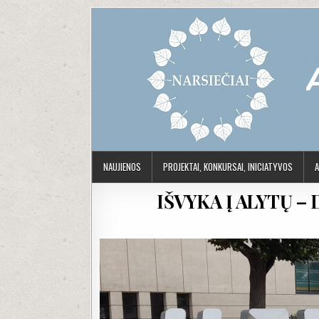
Skip to content
NAUJIENOS
PROJEKTAI, KONKURSAI, INICIATYVOS
A
IŠVYKA Į ALYTŲ –