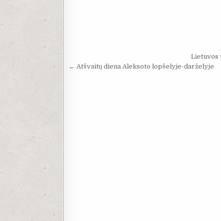
Navigacija tarp įrašų
Lietuvos
← Atšvaitų diena Aleksoto lopšelyje-darželyje