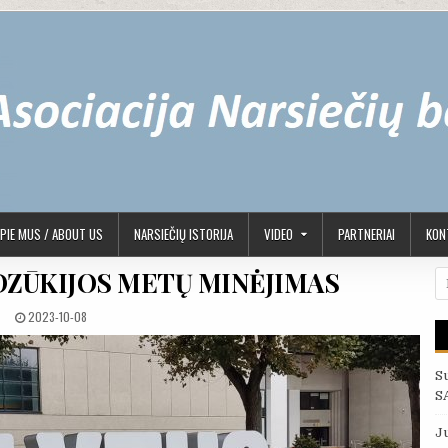
PIE MUS / ABOUT US
NARSIEČIŲ ISTORIJA
VIDEO
PARTNERIAI
KONT
 DZŪKIJOS METŲ MINĖJIMAS
Ie
PUBLISHED DATE:
2023-10-08
S
S
J