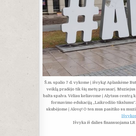
Š.m. spalio 7 d. vykome į išvyką! Aplankėme Butr
veiklą pradėjo tik šių metų pavasarį. Muziejus
balta spalva. Vėliau keliavome į Alytaus centr
formavimo edukaciją „Laikrodžio tikslumu“. 
skubėjome į Alovę! O ten mus pasitiko su muz
Išvyko
Išvyka iš dalies finansuojama LR 