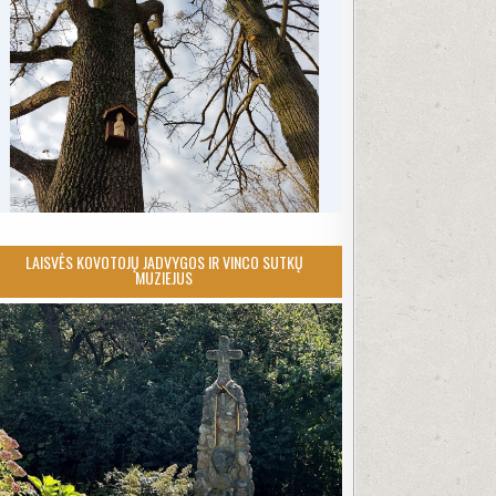
LAISVĖS KOVOTOJŲ JADVYGOS IR VINCO SUTKŲ
MUZIEJUS