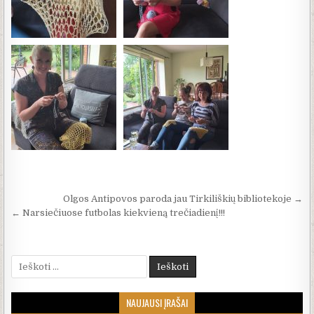
Navigacija tarp įrašų
Olgos Antipovos paroda jau Tirkiliškių bibliotekoje →
← Narsiečiuose futbolas kiekvieną trečiadienį!!!
Ieškoti:
NAUJAUSI ĮRAŠAI