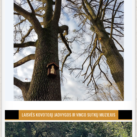
LAISVĖS KOVOTOJŲ JADVYGOS IR VINCO SUTKŲ MUZIEJUS