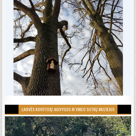
LAISVĖS KOVOTOJŲ JADVYGOS IR VINCO SUTKŲ MUZIEJUS