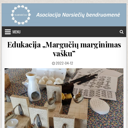
Skip to content
MENU
Edukacija „Margučių marginimas
vašku”
PUBLISHED DATE:
2022-04-12