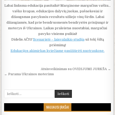
Labai linksma edukacija pasitaikė! Marginome margučius vašku…
vaško kvapas, edukacijos dalyvių juokas, pašnekesiai ir
džiaugsmas pavykusiu rezultatu užliejo visų širdis. Labai
džiaugiamės, kad prie bendruomenės bendrystės prisijungė ir
moterys iš Ukrainos. Laikas praleistas nuostabiai, margučiai
pavyko visiems puikiai!
Didelis AČIŪ
Scenaristė – laisvalaikio studija
už tokį šiltą
priėmimą!
Edukacijos akimirkas kviečiame pasižiūrėti nuotraukose.
Navigacija tarp įrašų
Atsisveikinimas su OVIDIJUMI JURKŠA →
← Parama Ukrainos moterims
Ieškoti:
NAUJAUSI ĮRAŠAI