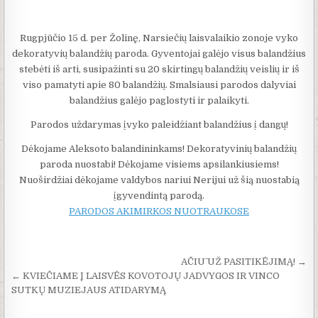
Rugpjūčio 15 d. per Žolinę, Narsiečių laisvalaikio zonoje vyko
dekoratyvių balandžių paroda. Gyventojai galėjo visus balandžius
stebėti iš arti, susipažinti su 20 skirtingų balandžių veislių ir iš
viso pamatyti apie 80 balandžių. Smalsiausi parodos dalyviai
balandžius galėjo paglostyti ir palaikyti.
Parodos uždarymas įvyko paleidžiant balandžius į dangų!
Dėkojame Aleksoto balandininkams! Dekoratyvinių balandžių
paroda nuostabi! Dėkojame visiems apsilankiusiems!
Nuoširdžiai dėkojame valdybos nariui Nerijui už šią nuostabią
įgyvendintą parodą.
PARODOS AKIMIRKOS NUOTRAUKOSE
Navigacija tarp įrašų
AČIŪ UŽ PASITIKĖJIMĄ! →
← KVIEČIAME Į LAISVĖS KOVOTOJŲ JADVYGOS IR VINCO
SUTKŲ MUZIEJAUS ATIDARYMĄ