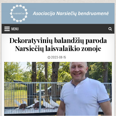
Skip to content
MENU
Dekoratyvinių balandžių paroda
Narsiečių laisvalaikio zonoje
PUBLISHED DATE:
2023-08-15