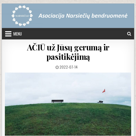
Skip to content
MENU
AČIŪ už Jūsų gerumą ir
pasitikėjimą
PUBLISHED DATE:
2022-07-14