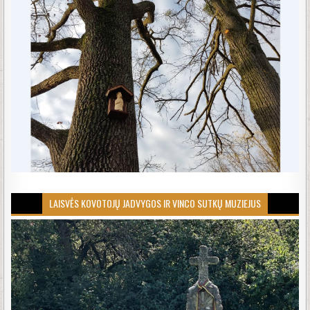
LAISVĖS KOVOTOJŲ JADVYGOS IR VINCO SUTKŲ MUZIEJUS