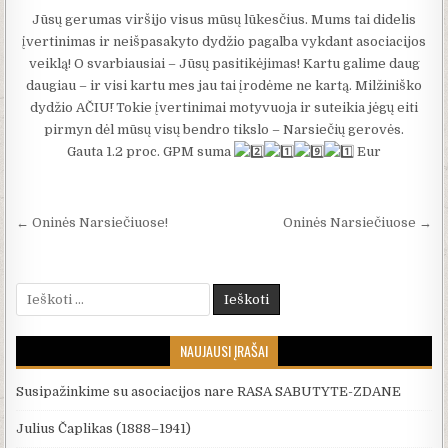
Jūsų gerumas viršijo visus mūsų lūkesčius. Mums tai didelis
įvertinimas ir neišpasakyto dydžio pagalba vykdant asociacijos
veiklą! O svarbiausiai – Jūsų pasitikėjimas! Kartu galime daug
daugiau – ir visi kartu mes jau tai įrodėme ne kartą. Milžiniško
dydžio AČIŪ! Tokie įvertinimai motyvuoja ir suteikia jėgų eiti
pirmyn dėl mūsų visų bendro tikslo – Narsiečių gerovės.
Gauta 1.2 proc. GPM suma
Eur
Navigacija tarp įrašų
← Oninės Narsiečiuose!
Oninės Narsiečiuose →
Ieškoti:
NAUJAUSI ĮRAŠAI
Susipažinkime su asociacijos nare RASA SABUTYTE-ZDANE
Julius Čaplikas (1888–1941)