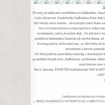
Šventę pradėjome susitikimu su dailininke, tapy
vyko pleneras. Paukštelių čiulbėjimo fone daly
kiti turėjo savo temas… Asociacijos narė Rasa 
Ore tvyranti plenero emocija buvo tokio nuo
priėmimui į antrą šventės dalį… Po plenero tu
padėkoti dailininkei Žanetai už nuoširdumą, u
buvimą kartu, už bendrystę…ar dar būtų už ką
muziejaus Laisvės paminkl
Po tiek patirtų nuostabių emocijų, į muziejaus k
prasidėjo bendrystė…kalbėjome, juokėmės, dis
nosį kuteno nuo 
Na ir žinoma, ŠVENTĖS kulminacija! VISI K
LIE
Navigacija tarp įrašų
Lankėmės grupinio gyvenimo 
← MIELI NARSIEČIŲ GYVENTOJAI, LANKYTOJA