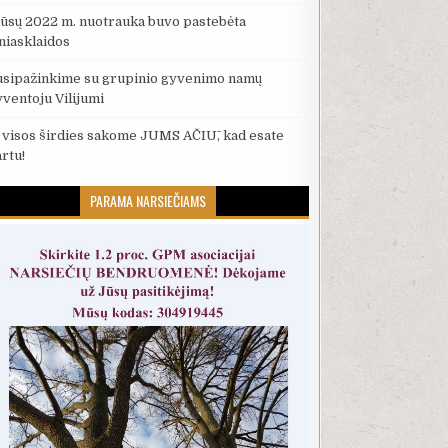
ūsų 2022 m. nuotrauka buvo pastebėta
iniasklaidos
usipažinkime su grupinio gyvenimo namų
yventoju Vilijumi
š visos širdies sakome JUMS AČIŪ, kad esate
artu!
PARAMA NARSIEČIAMS