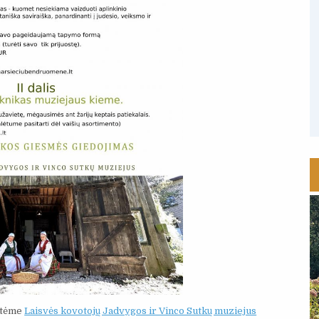
ntėme
Laisvės kovotojų Jadvygos ir Vinco Sutkų muziejus