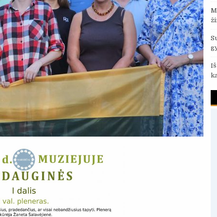
M
ž
S
g
I
k