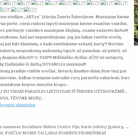
bos studijos „ARTyn” įkūrėja Žaneta Šalavėjiene. Muziejaus kieme
viai piešė…vieni rinkosi tapyti muziejaus kieme esančius vaizdus,
savo piešinyje vaizdavo muziejaus klojimą…esame sužavėti darbu!!!
stabumo, kad net nepastebėjome, jog jau laikas ruoštis svečių
oj pat kilo klausimų, o kada susitinkame sekantį kartą?! Norime
ž sukurtą neapsakomą malonumą tapyti, už pamokas, už patirtį, už
 daugiau dėkoti?! O, TAIP!!! Milžiniško dydžio AČIŪ už nutapytą
ą! Dailininkė šį darbą DOVANOJA muziejui!!!
iemą pradėjo rinktis svečiai…lietuvių liaudies dainų fone tuoj pat
kutavome…kalbas trumpam nutraukė vyrų paruošta vakarienė, kuri
nuostabaus keptos mėsytės kvapo…
ARTU SU VISAIS PASAULIO LIETUVIAIS IŠ ŠIRDIES UŽTRAUKĖMĖ…
TUVA, TĖVYNE MŪSŲ…
Šventės akimirkos
namuose Socialinės Globos Centre Vija, kurie įsikūrę Įgulos g. →
I, SVEČIAI MUMS TAI LABAI SVARBUS PRANEŠIMAS