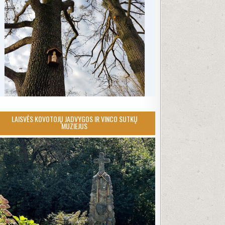
LAISVĖS KOVOTOJŲ JADVYGOS IR VINCO SUTKŲ
MUZIEJUS