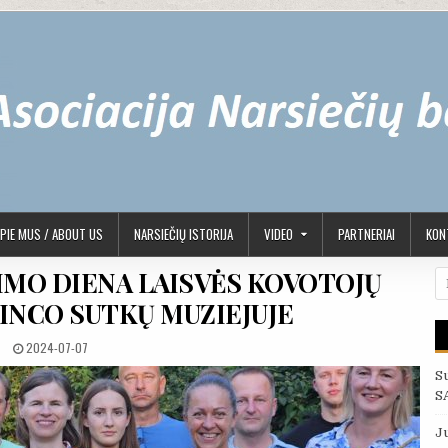
PIE MUS / ABOUT US
NARSIEČIŲ ISTORIJA
VIDEO
PARTNERIAI
KONT
MO DIENA LAISVĖS KOVOTOJŲ
Ie
VINCO SUTKŲ MUZIEJUJE
PUBLISHED DATE:
2024-07-07
S
S
J