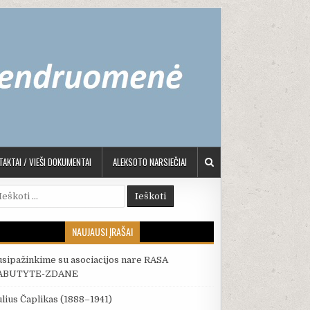
AKTAI / VIEŠI DOKUMENTAI
ALEKSOTO NARSIEČIAI
škoti:
NAUJAUSI ĮRAŠAI
usipažinkime su asociacijos nare RASA
ABUTYTE-ZDANE
ulius Čaplikas (1888–1941)