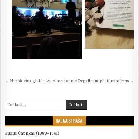
Navigacija tarp įrašų
← Narsiečių eglutės įžiebimo šventė
Pagalba nepasiturintiems →
Ieškoti:
NAUJAUSI ĮRAŠAI
Julius Čaplikas (1888–1941)