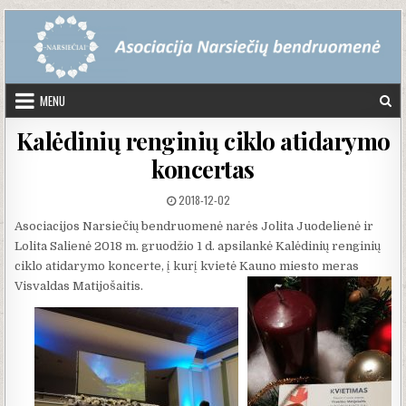
Skip to content
MENU
Kalėdinių renginių ciklo atidarymo
koncertas
PUBLISHED DATE:
2018-12-02
Asociacijos Narsiečių bendruomenė narės Jolita Juodelienė ir
Lolita Salienė 2018 m. gruodžio 1 d. apsilankė Kalėdinių renginių
ciklo atidarymo koncerte, į kurį kvietė Kauno miesto meras
Visvaldas Matijošaitis.