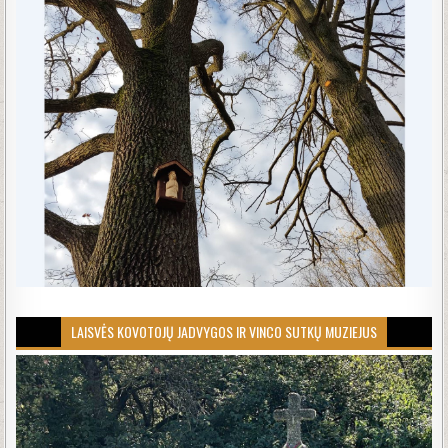
LAISVĖS KOVOTOJŲ JADVYGOS IR VINCO SUTKŲ MUZIEJUS