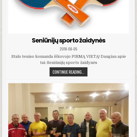
Seniūnijų sporto žaidynės
PUBLISHED DATE:
2018-06-05
Stalo teniso komanda iškovojo PIRMĄ VIETĄ! Daugiau apie
tai: Seniūnijų sporto žaidynės
SENIŪNIJŲ SPORTO ŽAIDYNĖS
CONTINUE READING...