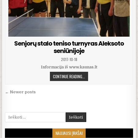
Senjorų stalo teniso turnyras Aleksoto
seniūnijoje
PUBLISHED DATE:
2017-10-18
Informacija iš www.kaunas.lt
SENJORŲ STALO TENISO TURNYRAS
CONTINUE READING...
Navigacija tarp įrašų
← Newer posts
Ieškoti:
NAUJAUSI ĮRAŠAI