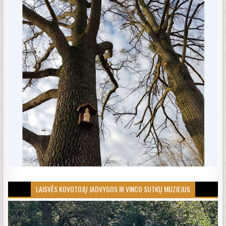
LAISVĖS KOVOTOJŲ JADVYGOS IR VINCO SUTKŲ MUZIEJUS