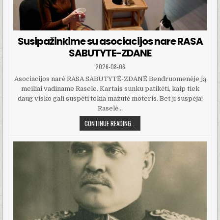
Susipažinkime su asociacijos nare RASA
SABUTYTE-ZDANE
PUBLISHED DATE:
2026-08-06
Asociacijos narė RASA SABUTYTĖ-ZDANĖ Bendruomenėje ją
meiliai vadiname Rasele. Kartais sunku patikėti, kaip tiek
daug visko gali suspėti tokia mažutė moteris. Bet ji suspėja!
Raselė…
SUSIPAŽINKIME SU ASOCIACIJOS 
CONTINUE READING...