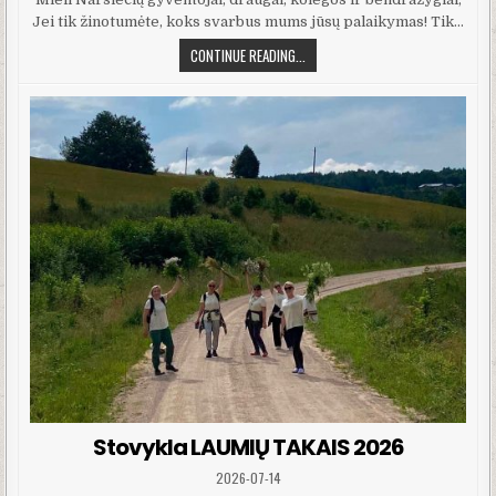
Jei tik žinotumėte, koks svarbus mums jūsų palaikymas! Tik…
IŠ VISOS ŠIRDIES SAKOME JUMS AČ
CONTINUE READING...
Stovykla LAUMIŲ TAKAIS 2026
PUBLISHED DATE:
2026-07-14