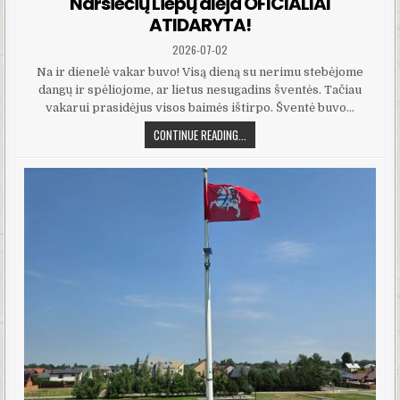
Narsiečių Liepų alėja OFICIALIAI
ATIDARYTA!
PUBLISHED DATE:
2026-07-02
Na ir dienelė vakar buvo! Visą dieną su nerimu stebėjome
dangų ir spėliojome, ar lietus nesugadins šventės. Tačiau
vakarui prasidėjus visos baimės ištirpo. Šventė buvo…
NARSIEČIŲ LIEPŲ ALĖJA OFICIALIAI 
CONTINUE READING...