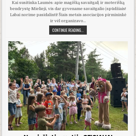
Kai susitinka Laumės: apie magišką savaitgalį ir moterišką
bendrystę Mielieji, vis dar gyvename savaitgalio įspūdžiais!
Labai norime pasidalinti! Šiais metais asociacijos pirmininkė
ir vėl organizavo…
STOVYKLA LAUMIŲ TAKAIS 2026
CONTINUE READING...