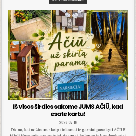
Iš visos širdies sakome JUMS AČIŪ, kad
esate kartu!
PUBLISHED DATE:
2026-07-16
Diena, kai nežinome kaip tinkamai ir garsiai pasakyti AČIŪ!
Mieli Narsiečių gyventojai, draugai, kolegos ir bendražygiai,