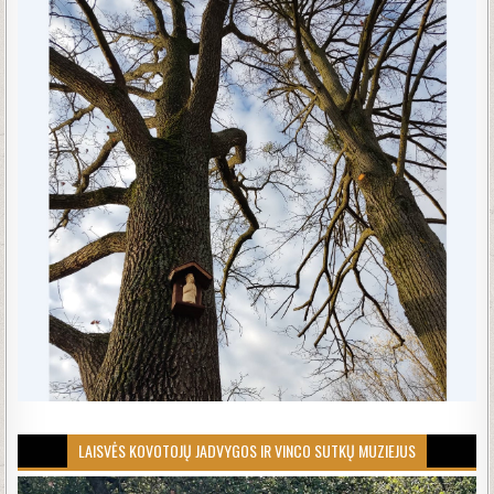
LAISVĖS KOVOTOJŲ JADVYGOS IR VINCO SUTKŲ MUZIEJUS