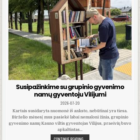
Susipažinkime su grupinio gyvenimo
namų gyventoju Vilijumi
PUBLISHED DATE:
2026-07-20
Kartais susidaryta nuomonė iš anksto, nebūtinai yra tiesa.
Birželio mėnesį mus pasiekė labai nemaloni žinia, grupinio
gyvenimo namų Kauno viltis gyventojas Vilijus, praeivių buvo
apkaltintas…
SUSIPAŽINKIME SU GRUPINIO GYVE
CONTINUE READING...