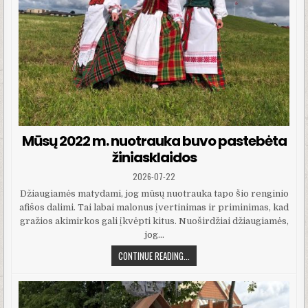
Mūsų 2022 m. nuotrauka buvo pastebėta
žiniasklaidos
PUBLISHED DATE:
2026-07-22
Džiaugiamės matydami, jog mūsų nuotrauka tapo šio renginio
afišos dalimi. Tai labai malonus įvertinimas ir priminimas, kad
gražios akimirkos gali įkvėpti kitus. Nuoširdžiai džiaugiamės,
jog…
MŪSŲ 2022 M. NUOTRAUKA BUVO P
CONTINUE READING...