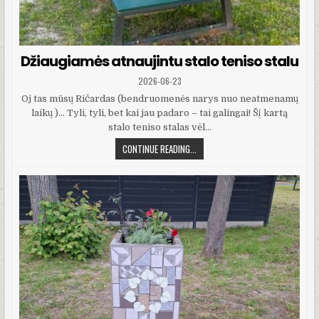
Džiaugiamės atnaujintu stalo teniso stalu
PUBLISHED DATE:
2026-06-23
Oj tas mūsų Ričardas (bendruomenės narys nuo neatmenamų
laikų )… Tyli, tyli, bet kai jau padaro – tai galingai! Šį kartą
stalo teniso stalas vėl…
DŽIAUGIAMĖS ATNAUJINTU STALO T
CONTINUE READING...