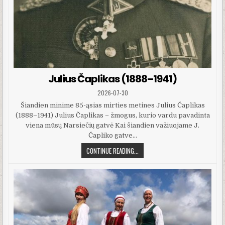
Julius Čaplikas (1888–1941)
PUBLISHED DATE:
2026-07-30
Šiandien minime 85-ąsias mirties metines Julius Čaplikas
(1888–1941) Julius Čaplikas – žmogus, kurio vardu pavadinta
viena mūsų Narsiečių gatvė Kai šiandien važiuojame J.
Čapliko gatve…
JULIUS ČAPLIKAS (1888–1941)
CONTINUE READING...