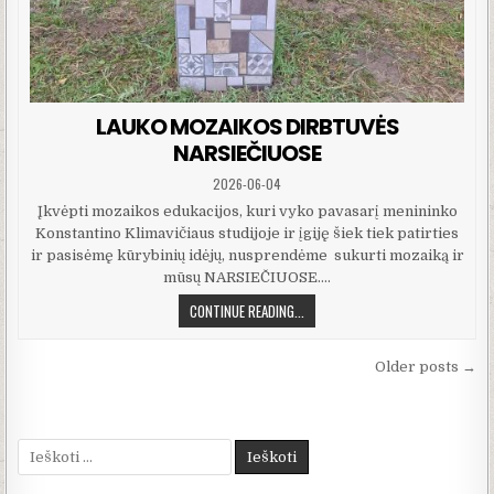
LAUKO MOZAIKOS DIRBTUVĖS
NARSIEČIUOSE
PUBLISHED DATE:
2026-06-04
Įkvėpti mozaikos edukacijos, kuri vyko pavasarį menininko
Konstantino Klimavičiaus studijoje ir įgiję šiek tiek patirties
ir pasisėmę kūrybinių idėjų, nusprendėme sukurti mozaiką ir
mūsų NARSIEČIUOSE….
LAUKO MOZAIKOS DIRBTUVĖS NARS
CONTINUE READING...
Navigacija tarp įrašų
Older posts →
Ieškoti: