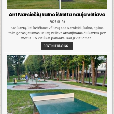
Ant Narsiečių kalno iškelta nauja vėliava
PUBLISHED DATE:
2026-06-29
Kas kartą, kai keičiame vėliavą ant Narsiečių kalno, apima
toks geras jausmas! Mūsų vėliava atnaujinama du kartus per
metus. To visiškai pakanka, kad ji visuomet…
ANT NARSIEČIŲ KALNO IŠKELTA NAUJ
CONTINUE READING...